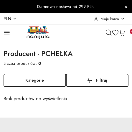
Przejdź do treści głównej
Przejdź do wyszukiwarki
Przejdź do moje konto
Przejdź do menu głównego
Przejdź do stopki
Darmowa dostawa od 299 PLN
PLN
Moje konto
Producent - PCHEŁKA
Liczba produktów:
0
Kategorie
Filtruj
Brak produktów do wyświetlenia