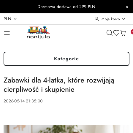
Przejdź do treści głównej
Przejdź do wyszukiwarki
Przejdź do moje konto
Przejdź do menu głównego
Przejdź do stopki
Darmowa dostawa od 299 PLN
PLN
Moje konto
Kategorie
Zabawki dla 4-latka, które rozwijają
cierpliwość i skupienie
2026-05-14 21:35:00