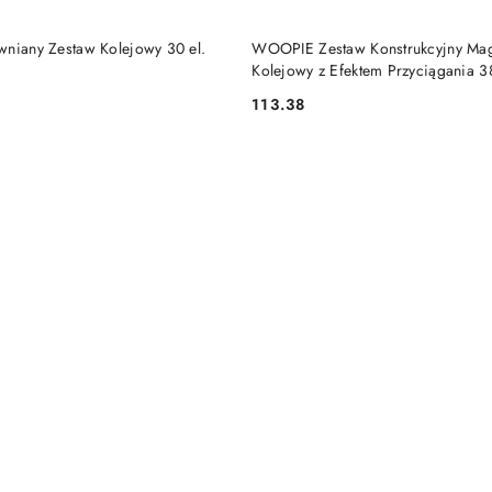
DO KOSZYKA
DO KOSZYKA
wniany Zestaw Kolejowy 30 el.
WOOPIE Zestaw Konstrukcyjny Mag
Kolejowy z Efektem Przyciągania 38
113.38
Cena: