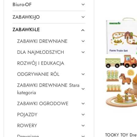
Biuro-OF
Najpopularniejsz
ZABAWKI-JO
ZABAWKI-LE
ZABAWKI DREWNIANE
DLA NAJMŁODSZYCH
ROZWÓJ I EDUKACJA
ODGRYWANIE RÓL
ZABAWKI DREWNIANE Stara
kategoria
ZABAWKI OGRODOWE
POJAZDY
ROWERY
TOOKY TOY Drew
Drewniane