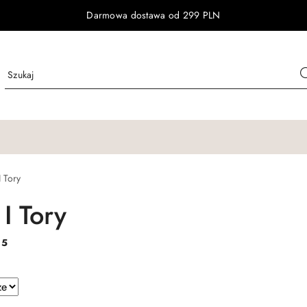
Darmowa dostawa od 299 PLN
I Tory
 I Tory
:
5