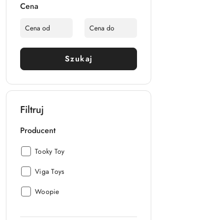
Cena
Szukaj
Filtruj
Producent
Producent:
Tooky Toy
Producent:
Viga Toys
Producent:
Woopie