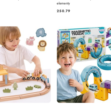
elementy
250.79
Cena: