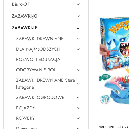
Biuro-OF
Najpopularniejsz
ZABAWKI-JO
ZABAWKI-LE
ZABAWKI DREWNIANE
DLA NAJMŁODSZYCH
ROZWÓJ I EDUKACJA
ODGRYWANIE RÓL
ZABAWKI DREWNIANE Stara
kategoria
ZABAWKI OGRODOWE
POJAZDY
ROWERY
WOOPIE Gra Zr
Drewniane