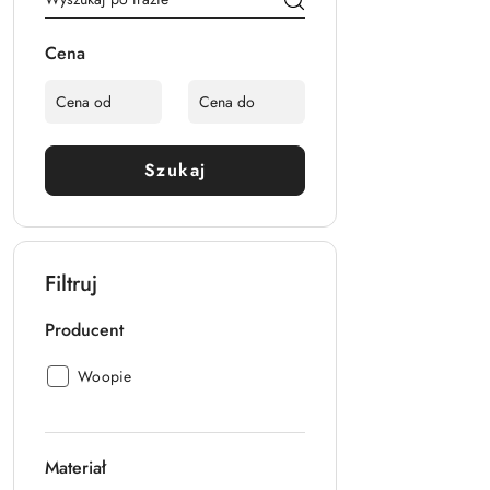
Cena
Szukaj
Filtruj
Producent
Producent:
Woopie
Materiał