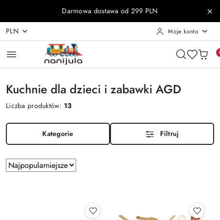
Przejdź do treści głównej
Przejdź do wyszukiwarki
Przejdź do moje konto
Przejdź do menu głównego
Przejdź do stopki
Darmowa dostawa od 299 PLN
PLN
Moje konto
Kuchnie dla dzieci i zabawki AGD
Liczba produktów:
13
Kategorie
Filtruj
Zastosowano
Sortuj
według
sortowanie:
Najpopularniejsze.