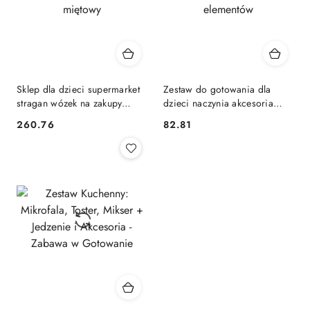
Sklep dla dzieci supermarket
Zestaw do gotowania dla
stragan wózek na zakupy
dzieci naczynia akcesoria
akcesoria miętowy
kuchenne zestaw 35
260.76
82.81
Cena:
Cena:
elementów