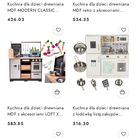
Kuchnia dla dzieci drewniana
Kuchnia dla dzieci drewniana
MDF MODERN CLASSIC
MDF retro z akcesoriami
akcesoria 82cm szara
BOHO 100cm
426.03
534.35
Cena:
Cena:
Kuchnia dla dzieci drewniana
Kuchnia dla dzieci drewniana
MDF z akcesoriami LOFT XXL
z lodówką listą zakupów
96cm
światło LED + akcesoria
583.85
516.30
Cena:
Cena:
garnki sztućce duża 80cm