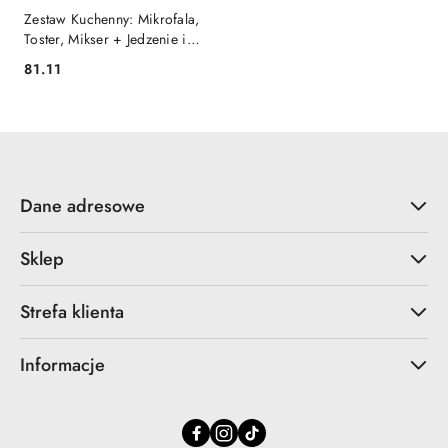
Zestaw Kuchenny: Mikrofala,
Toster, Mikser + Jedzenie i
Akcesoria - Zabawa w
81.11
Cena:
Gotowanie
Dane adresowe
Sklep
Strefa klienta
Informacje