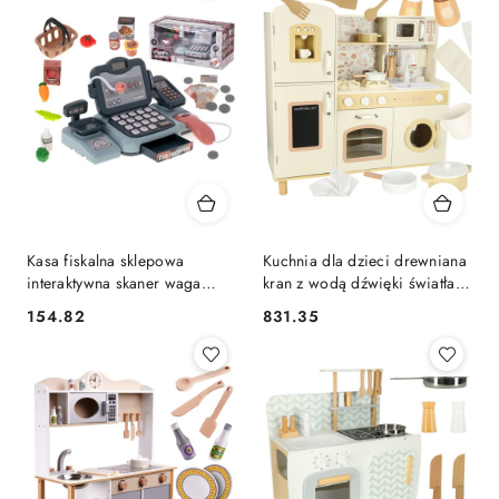
Kasa fiskalna sklepowa
Kuchnia dla dzieci drewniana
interaktywna skaner waga
kran z wodą dźwięki światła
koszyk monety mikrofon
90cm beżowa
154.82
831.35
Cena:
Cena:
światło dźwięk