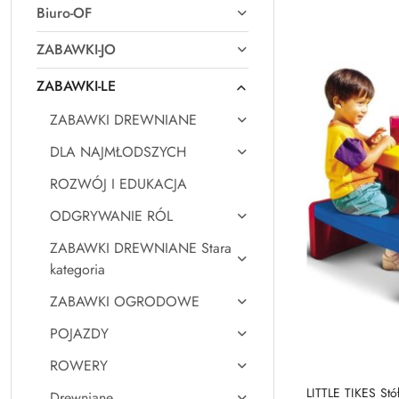
Biuro-OF
Najpopularniejsz
ZABAWKI-JO
ZABAWKI-LE
ZABAWKI DREWNIANE
DLA NAJMŁODSZYCH
ROZWÓJ I EDUKACJA
ODGRYWANIE RÓL
ZABAWKI DREWNIANE Stara
kategoria
ZABAWKI OGRODOWE
POJAZDY
ROWERY
LITTLE TIKES Stó
Drewniane