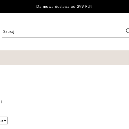
Darmowa dostawa od 299 PLN
:
1