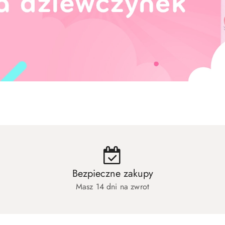
hłopców
Zabawki dla niemowląt
Artyk
hłopców
Zabawki dla niemowląt
Artyk
Bezpieczne zakupy
Masz 14 dni na zwrot