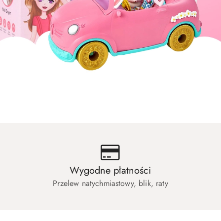
uły dla zwierząt
Artykuły dla biura i szkoły
uły dla zwierząt
Artykuły dla biura i szkoły
Wygodne płatności
Przelew natychmiastowy, blik, raty