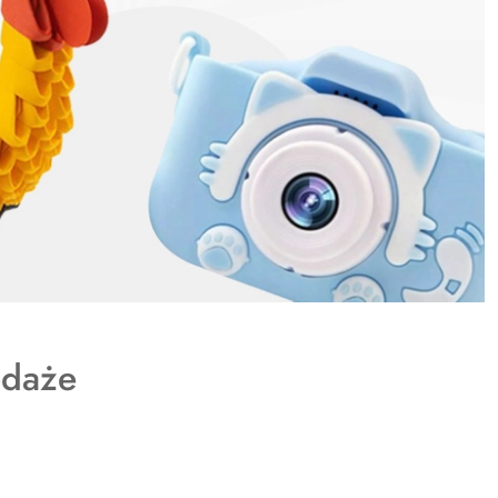
y
daże
: