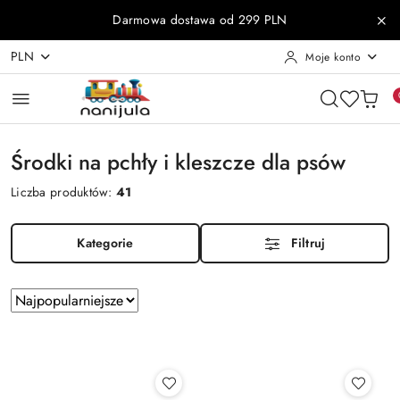
Przejdź do treści głównej
Przejdź do wyszukiwarki
Przejdź do moje konto
Przejdź do menu głównego
Przejdź do stopki
Darmowa dostawa od 299 PLN
PLN
Moje konto
Środki na pchły i kleszcze dla psów
Liczba produktów:
41
Kategorie
Filtruj
Zastosowano
Sortuj
według
sortowanie:
Najpopularniejsze.