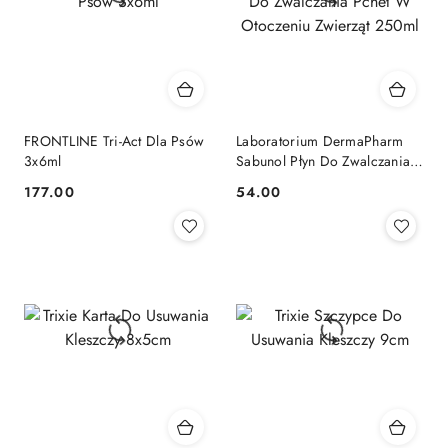
FRONTLINE Tri-Act Dla Psów
Laboratorium DermaPharm
3x6ml
Sabunol Płyn Do Zwalczania
Pcheł W Otoczeniu Zwierząt
177.00
54.00
Cena:
Cena:
250ml