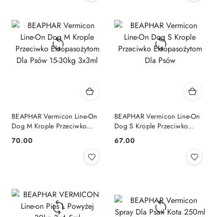
BEAPHAR Vermicon Line-On
BEAPHAR Vermicon Line-On
Dog M Krople Przeciwko
Dog S Krople Przeciwko
Ektopasożytom Dla Psów 15-
Ektopasożytom Dla Psów
70.00
67.00
Cena:
Cena:
30kg 3x3ml