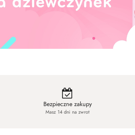
hłopców
Zabawki dla niemowląt
Artyk
hłopców
Zabawki dla niemowląt
Artyk
Bezpieczne zakupy
Masz 14 dni na zwrot