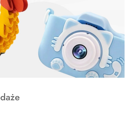
y
daże
: