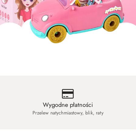
uły dla zwierząt
Artykuły dla biura i szkoły
uły dla zwierząt
Artykuły dla biura i szkoły
Wygodne płatności
Przelew natychmiastowy, blik, raty