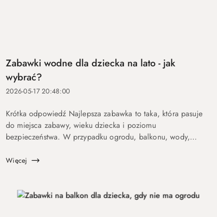
Zabawki wodne dla dziecka na lato - jak
wybrać?
2026-05-17 20:48:00
Krótka odpowiedź Najlepsza zabawka to taka, która pasuje
do miejsca zabawy, wieku dziecka i poziomu
bezpieczeństwa. W przypadku ogrodu, balkonu, wody,
podróży lub aktywnych dzieci szczególnie ważne są proste
zasady, trwałość, ł...
Więcej