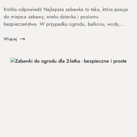
Krótka odpowiedź Najlepsza zabawka to taka, która pasuje
do miejsca zabawy, wieku dziecka i poziomu
bezpieczeństwa. W przypadku ogrodu, balkonu, wody,
podróży lub aktywnych dzieci szczególnie ważne są proste
zasady, trwałość, ł...
Więcej