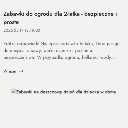
Zabawki do ogrodu dla 2-latka - bezpieczne i
proste
2026-05-17 13:19:00
Krótka odpowiedź Najlepsza zabawka to taka, która pasuje
do miejsca zabawy, wieku dziecka i poziomu
bezpieczeństwa. W przypadku ogrodu, balkonu, wody,
podróży lub aktywnych dzieci szczególnie ważne są proste
zasady, trwałość, ł...
Więcej