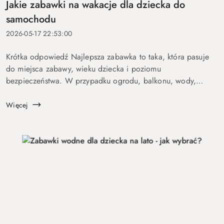
Jakie zabawki na wakacje dla dziecka do
samochodu
2026-05-17 22:53:00
Krótka odpowiedź Najlepsza zabawka to taka, która pasuje
do miejsca zabawy, wieku dziecka i poziomu
bezpieczeństwa. W przypadku ogrodu, balkonu, wody,
podróży lub aktywnych dzieci szczególnie ważne są proste
zasady, trwałość, ł...
Więcej