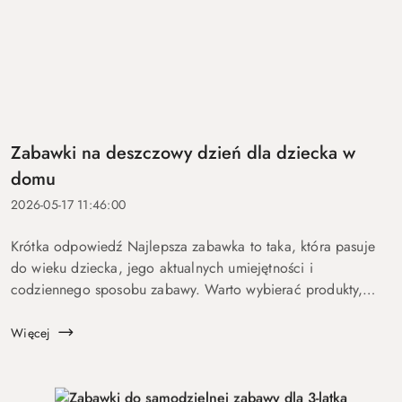
Zabawki na deszczowy dzień dla dziecka w
domu
2026-05-17 11:46:00
Krótka odpowiedź Najlepsza zabawka to taka, która pasuje
do wieku dziecka, jego aktualnych umiejętności i
codziennego sposobu zabawy. Warto wybierać produkty,
które nie tylko przyciągają uwagę na chwilę, ale dają dziecku
możliwość sam...
Więcej