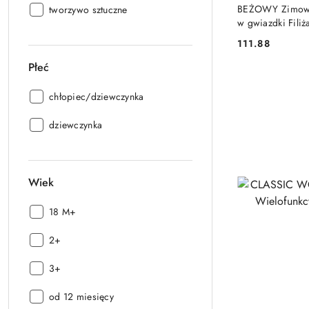
BEŻOWY Zimowy 
Materiał:
tworzywo sztuczne
w gwiazdki Fili
111.88
Cena:
Płeć
Płeć:
chłopiec/dziewczynka
Płeć:
dziewczynka
Wiek
Wiek:
18 M+
Wiek:
2+
Wiek:
3+
Wiek:
od 12 miesięcy