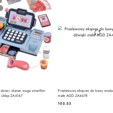
DO KOSZYKA
DO KOSZYKA
a dzieci skaner waga smartfon
Przelewowy ekspres do kawy woda
 sklep ZA4147
małe AGD ZA4678
105.53
Cena: