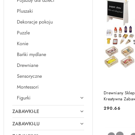
Pojazdy dla dzieci
Pluszaki
Dekoracje pokoju
Puzzle
Konie
Bańki mydlane
Drewniane
Sensoryczne
Montessori
Drewniany Sklep 
Figurki
Kreatywna Zaba
290.66
Cena:
ZABAWKI-LE
ZABAWKI-LU