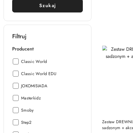
Szukaj
Filtruj
Producent
Producent:
Classic World
Producent:
Classic World EDU
Producent:
JOKOMISIADA
Producent:
Masterkidz
Producent:
Smoby
Zestaw DREWNI
Producent:
Step2
sadzonym + akc