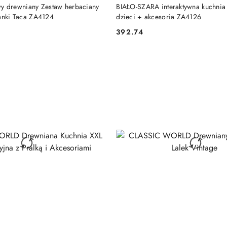
DO KOSZYKA
DO KOSZYKA
drewniany Zestaw herbaciany
BIAŁO-SZARA interaktywna kuchnia
żanki Taca ZA4124
dzieci + akcesoria ZA4126
392.74
Cena: