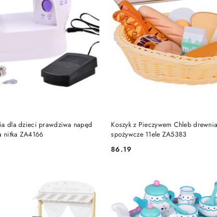
DO KOSZYKA
DO KOSZYKA
ia dla dzieci prawdziwa napęd
Koszyk z Pieczywem Chleb drewnia
a nitka ZA4166
spożywcze 11ele ZA5383
86.19
Cena: