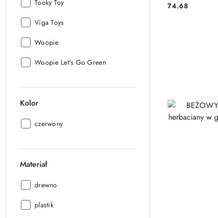
Producent:
Tooky Toy
74.68
Cena:
Producent:
Viga Toys
Producent:
Woopie
Producent:
Woopie Let's Go Green
Kolor
Kolor:
czerwony
Materiał
Materiał:
drewno
Materiał:
plastik