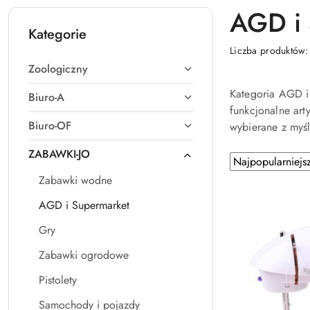
AGD i 
Kategorie
Liczba produktów
Zoologiczny
Kategoria AGD i
Biuro-A
funkcjonalne art
Biuro-OF
wybierane z myśl
ZABAWKI-JO
Zastosowano sortowanie: Najpopularniejsze.
Sortuj
według
Zabawki wodne
AGD i Supermarket
Gry
Zabawki ogrodowe
Pistolety
Samochody i pojazdy