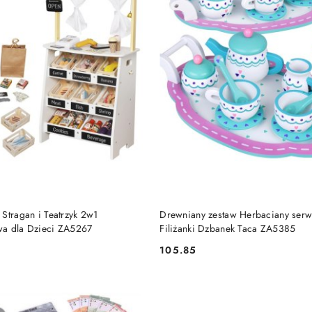
DO KOSZYKA
DO KOSZYKA
Stragan i Teatrzyk 2w1
Drewniany zestaw Herbaciany ser
wa dla Dzieci ZA5267
Filiżanki Dzbanek Taca ZA5385
105.85
Cena: