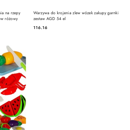
DO KOSZYKA
ia na rzepy
Warzywa do krojenia zlew wózek zakupy garnki
tów różowy
zestaw AGD 54 el
116.16
Cena: