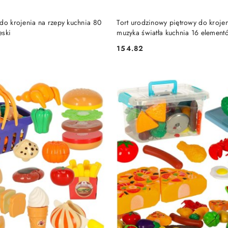
DO KOSZYKA
DO KOSZYKA
do krojenia na rzepy kuchnia 80
Tort urodzinowy piętrowy do krojen
eski
muzyka światła kuchnia 16 elemen
154.82
Cena: