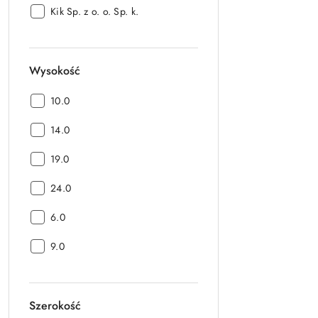
Producent:
Kik Sp. z o. o. Sp. k.
Wysokość
Wysokość:
10.0
Wysokość:
14.0
Wysokość:
19.0
Wysokość:
24.0
Wysokość:
6.0
Wysokość:
9.0
Szerokość