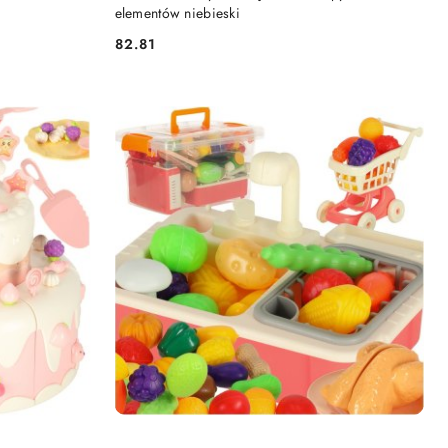
elementów niebieski
82.81
Cena: