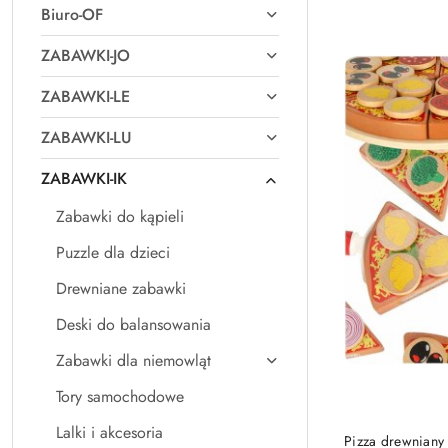
Biuro-OF
Najpopularniejsz
ZABAWKI-JO
ZABAWKI-LE
ZABAWKI-LU
ZABAWKI-IK
Zabawki do kąpieli
Puzzle dla dzieci
Drewniane zabawki
Deski do balansowania
Zabawki dla niemowląt
Tory samochodowe
Lalki i akcesoria
Pizza drewniany