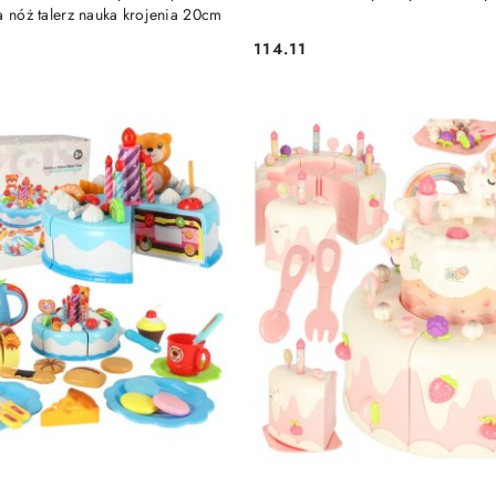
a nóż talerz nauka krojenia 20cm
114.11
Cena: