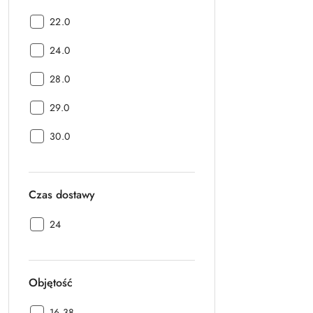
Długość:
22.0
Długość:
24.0
Długość:
28.0
Długość:
29.0
Długość:
30.0
Czas dostawy
Czas
24
dostawy:
Objętość
Objętość:
16.38