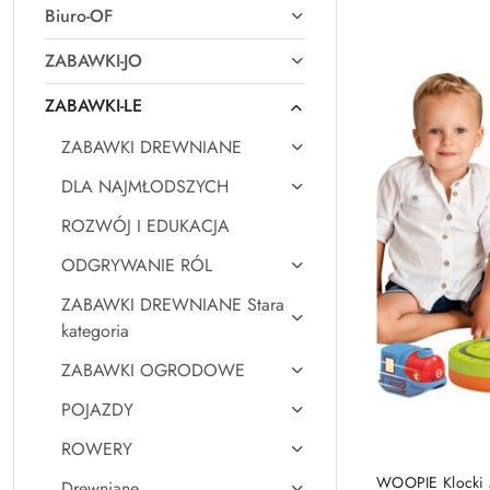
Biuro-OF
Najpopularniejsz
ZABAWKI-JO
ZABAWKI-LE
ZABAWKI DREWNIANE
DLA NAJMŁODSZYCH
ROZWÓJ I EDUKACJA
ODGRYWANIE RÓL
ZABAWKI DREWNIANE Stara
kategoria
ZABAWKI OGRODOWE
POJAZDY
ROWERY
WOOPIE Klocki M
Drewniane