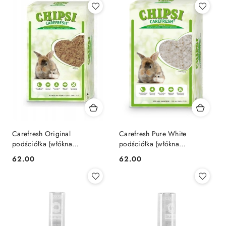
Carefresh Original
Carefresh Pure White
podściółka (włókna
podściółka (włókna
celulozowe) dla gryzoni 14l
celulozowe) dla gryzoni 10l
62.00
62.00
Cena:
Cena: