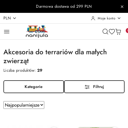
Przejdź do treści głównej
Przejdź do wyszukiwarki
Przejdź do moje konto
Przejdź do menu głównego
Przejdź do stopki
Darmowa dostawa od 299 PLN
PLN
Moje konto
Akcesoria do terrariów dla małych
zwierząt
Liczba produktów:
29
Kategorie
Filtruj
Zastosowano
Sortuj
według
sortowanie:
Najpopularniejsze.