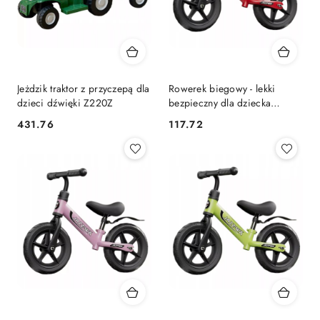
Jeżdzik traktor z przyczepą dla
Rowerek biegowy - lekki
dzieci dźwięki Z220Z
bezpieczny dla dziecka
czerwony
431.76
117.72
Cena:
Cena: