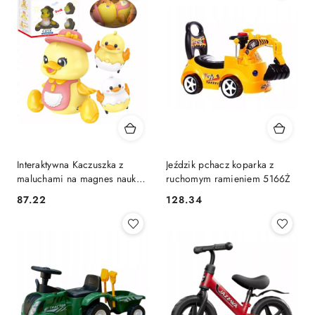
Interaktywna Kaczuszka z
Jeździk pchacz koparka z
maluchami na magnes nauka
ruchomym ramieniem 5166Ż
raczkowania dla dzieci
87.22
128.34
Cena:
Cena: