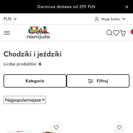
Przejdź do treści głównej
Przejdź do wyszukiwarki
Przejdź do moje konto
Przejdź do menu głównego
Przejdź do stopki
Darmowa dostawa od 299 PLN
PLN
Moje konto
Chodziki i jeździki
Liczba produktów:
6
Kategorie
Filtruj
Zastosowano
Sortuj
według
sortowanie:
Najpopularniejsze.