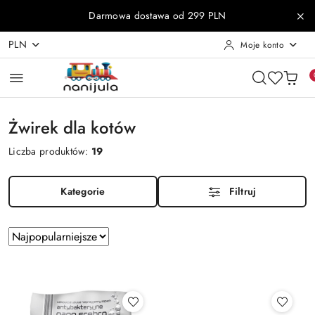
Przejdź do treści głównej
Przejdź do wyszukiwarki
Przejdź do moje konto
Przejdź do menu głównego
Przejdź do stopki
Darmowa dostawa od 299 PLN
PLN
Moje konto
Żwirek dla kotów
Liczba produktów:
19
Kategorie
Filtruj
Zastosowano
Sortuj
według
sortowanie:
Najpopularniejsze.