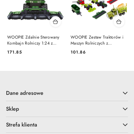
WOOPIE Zdalnie Sterowany
WOOPIE Zestaw Traktorów i
Kombajn Rolniczy 1:24 z
Maszyn Rolniczych z
Efektami Dźwięku, Światła i
Zwierzętami
171.85
101.86
Cena:
Cena:
Dymu
Dane adresowe
Sklep
Strefa klienta