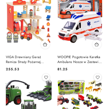
VIGA Drewniany Garaż
WOOPIE Pogotowie Karetka
Remiza Straży Pożarnej
Ambulans Nosze w Zestawie
Zestaw 14 el
+ Sygnały Dźwiękowe I
255.53
81.25
Cena:
Cena:
Świetlne