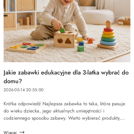
Tytuł
Jakie zabawki edukacyjne dla 3-latka wybrać do
artykułu:
domu?
Data
2026-05-14 20:55:00
dodania:
Treść
Krótka odpowiedź Najlepsza zabawka to taka, która pasuje
artykułu:
do wieku dziecka, jego aktualnych umiejętności i
codziennego sposobu zabawy. Warto wybierać produkty,
które nie tylko przyciągają uwagę na chwilę, ale dają dziecku
możliwość sa...
Więcej