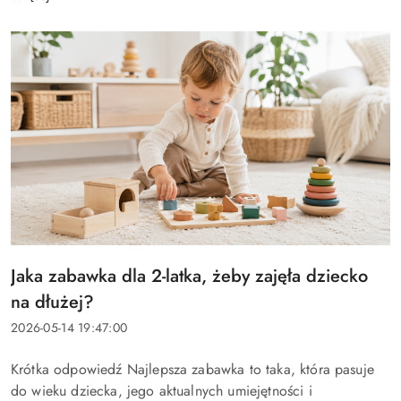
Tytuł
Jaka zabawka dla 2-latka, żeby zajęła dziecko
artykułu:
na dłużej?
Data
2026-05-14 19:47:00
dodania:
Treść
Krótka odpowiedź Najlepsza zabawka to taka, która pasuje
artykułu:
do wieku dziecka, jego aktualnych umiejętności i