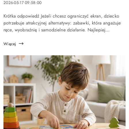
artykułu:
Data
2026-05-17 09:58:00
dodania:
Treść
Krótka odpowiedź Jeżeli chcesz ograniczyć ekran, dziecko
artykułu:
potrzebuje atrakcyjnej alternatywy: zabawki, która angażuje
ręce, wyobraźnię i samodzielne działanie. Najlepiej
sprawdzają się aktywności, które można powtarzać na różne
...
Więcej