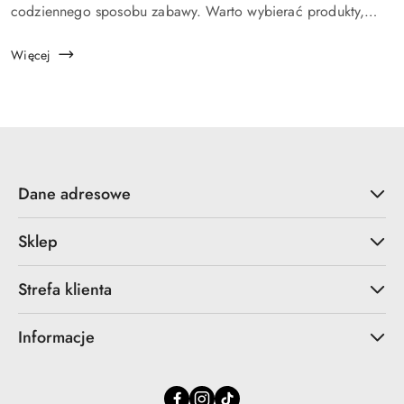
codziennego sposobu zabawy. Warto wybierać produkty,
które nie tylko przyciągają uwagę na chwilę, ale dają dziecku
możliwość sam...
Więcej
Dane adresowe
Sklep
Strefa klienta
Informacje