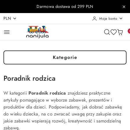
Przejdź do treści głównej
Przejdź do wyszukiwarki
Przejdź do moje konto
Przejdź do menu głównego
Przejdź do stopki
Darmowa dostawa od 299 PLN
PLN
Moje konto
Kategorie
Poradnik rodzica
W kategorii
Poradnik rodzica
znajdziesz praktyczne
artykuły pomagające w wyborze zabawek, prezentów i
produktów dla dzieci. Podpowiadamy, jak dobrać zabawkę
do wieku dziecka, na co zwracać uwagę przy zakupie oraz
jakie zabawki wspierają rozwój, kreatywność i samodzielną
zabawę.