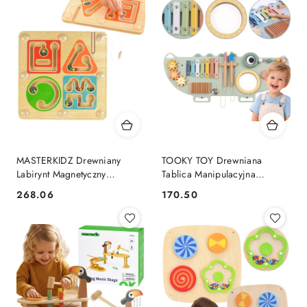
MASTERKIDZ Drewniany
TOOKY TOY Drewniana
Labirynt Magnetyczny
Tablica Manipulacyjna
Montessori Pisanie i Motoryka
Krokodyl 3 el.
268.06
170.50
Cena:
Cena: