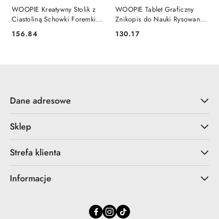
WOOPIE Kreatywny Stolik z
WOOPIE Tablet Graficzny
Ciastoliną Schowki Foremki
Znikopis do Nauki Rysowania
40 el
i Angielskiego Czytnik Kart
156.84
130.17
Cena:
Cena:
120 szt.
Dane adresowe
Sklep
Strefa klienta
Informacje