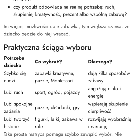
czy produkt odpowiada na realną potrzebę: ruch,
skupienie, kreatywność, prezent albo wspólną zabawę?
Im więcej możliwości daje zabawka, tym większa szansa, że
dziecko będzie do niej wracać.
Praktyczna ściąga wyboru
Potrzeba
Co wybrać?
Dlaczego?
dziecka
Szybko się
zabawki kreatywne,
dają kilka sposobów
nudzi
puzzle, Montessori
zabawy
angażują ciało i
Lubi ruch
sport, ogród, pojazdy
energię
Lubi spokojne
wspierają skupienie i
puzzle, układanki, gry
zadania
cierpliwość
Lubi tworzyć
figurki, lalki, zabawa w
rozwijają wyobraźnię
historie
role
i narrację
Taka prosta matryca pomaga szybko zawęzić wybór. Nie