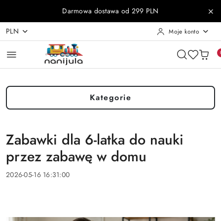
Przejdź do treści głównej
Przejdź do wyszukiwarki
Przejdź do moje konto
Przejdź do menu głównego
Przejdź do stopki
Darmowa dostawa od 299 PLN
PLN
Moje konto
Kategorie
Zabawki dla 6-latka do nauki
przez zabawę w domu
2026-05-16 16:31:00