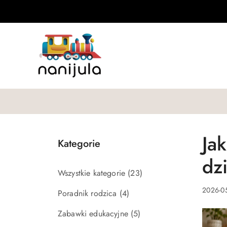
Przejdź do treści głównej
Przejdź do wyszukiwarki
Przejdź do moje konto
Przejdź do menu głównego
Przejdź do stopki
Ja
Kategorie
dz
Wszystkie kategorie
(23)
2026-05
Poradnik rodzica
(4)
Zabawki edukacyjne
(5)