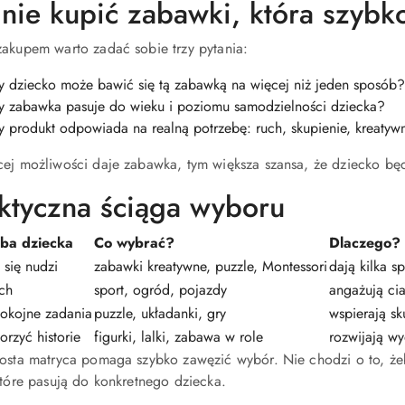
 nie kupić zabawki, która szybko
zakupem warto zadać sobie trzy pytania:
y dziecko może bawić się tą zabawką na więcej niż jeden sposób?
y zabawka pasuje do wieku i poziomu samodzielności dziecka?
y produkt odpowiada na realną potrzebę: ruch, skupienie, kreaty
cej możliwości daje zabawka, tym większa szansa, że dziecko będ
ktyczna ściąga wyboru
eba dziecka
Co wybrać?
Dlaczego?
 się nudzi
zabawki kreatywne, puzzle, Montessori
dają kilka 
uch
sport, ogród, pojazdy
angażują cia
pokojne zadania
puzzle, układanki, gry
wspierają sk
orzyć historie
figurki, lalki, zabawa w role
rozwijają wy
rosta matryca pomaga szybko zawęzić wybór. Nie chodzi o to, że
które pasują do konkretnego dziecka.