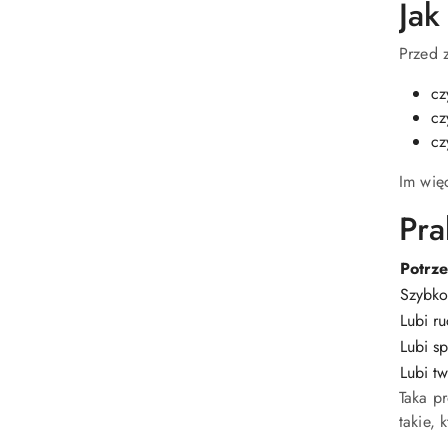
Jak
Przed 
cz
cz
cz
Im wię
Pra
Potrz
Szybko
Lubi r
Lubi s
Lubi tw
Taka p
takie, 