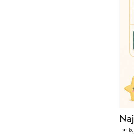
Naj
ku