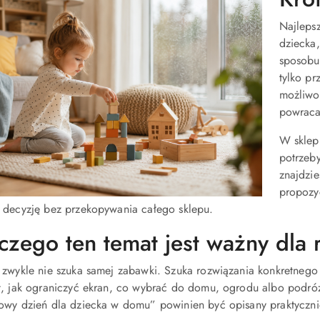
Najlepsz
dziecka,
sposobu
tylko pr
możliwo
powraca
W sklep
potrzeby
znajdzi
propozyc
 decyzję bez przekopywania całego sklepu.
czego ten temat jest ważny dla 
 zwykle nie szuka samej zabawki. Szuka rozwiązania konkretnego
t, jak ograniczyć ekran, co wybrać do domu, ogrodu albo podró
owy dzień dla dziecka w domu” powinien być opisany praktycznie