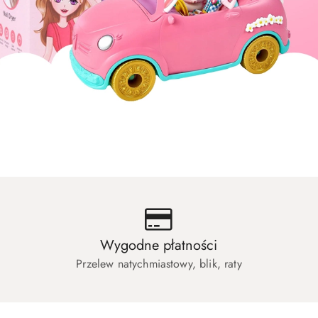
uły dla zwierząt
Artykuły dla biura i szkoły
uły dla zwierząt
Artykuły dla biura i szkoły
Wygodne płatności
Przelew natychmiastowy, blik, raty