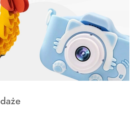
y
daże
: