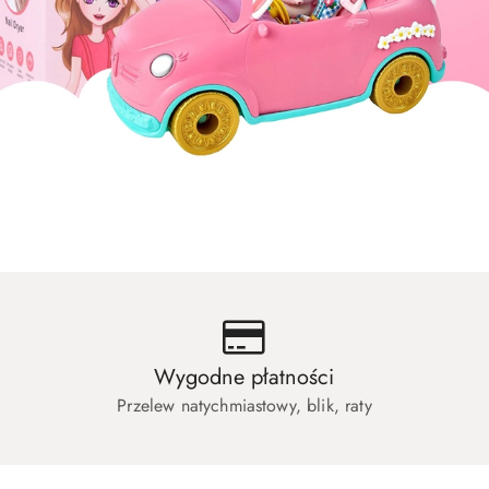
uły dla zwierząt
Artykuły dla biura i szkoły
uły dla zwierząt
Artykuły dla biura i szkoły
Wygodne płatności
Przelew natychmiastowy, blik, raty