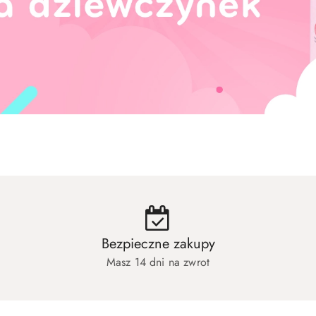
hłopców
Zabawki dla niemowląt
Artyk
hłopców
Zabawki dla niemowląt
Artyk
Bezpieczne zakupy
Masz 14 dni na zwrot