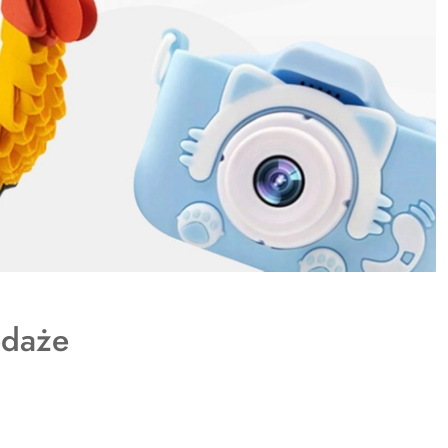
y
daże
: