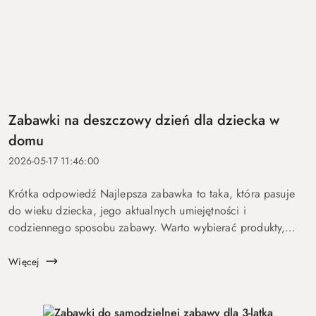
Zabawki na deszczowy dzień dla dziecka w
domu
2026-05-17 11:46:00
Krótka odpowiedź Najlepsza zabawka to taka, która pasuje
do wieku dziecka, jego aktualnych umiejętności i
codziennego sposobu zabawy. Warto wybierać produkty,
które nie tylko przyciągają uwagę na chwilę, ale dają dziecku
możliwość sam...
Więcej