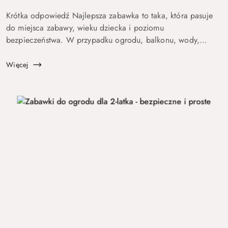
Krótka odpowiedź Najlepsza zabawka to taka, która pasuje
do miejsca zabawy, wieku dziecka i poziomu
bezpieczeństwa. W przypadku ogrodu, balkonu, wody,
podróży lub aktywnych dzieci szczególnie ważne są proste
zasady, trwałość, ł...
Więcej