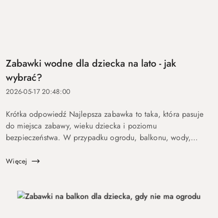
Zabawki wodne dla dziecka na lato - jak
wybrać?
2026-05-17 20:48:00
Krótka odpowiedź Najlepsza zabawka to taka, która pasuje
do miejsca zabawy, wieku dziecka i poziomu
bezpieczeństwa. W przypadku ogrodu, balkonu, wody,
podróży lub aktywnych dzieci szczególnie ważne są proste
zasady, trwałość, ł...
Więcej