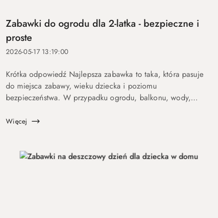
Zabawki do ogrodu dla 2-latka - bezpieczne i
proste
2026-05-17 13:19:00
Krótka odpowiedź Najlepsza zabawka to taka, która pasuje
do miejsca zabawy, wieku dziecka i poziomu
bezpieczeństwa. W przypadku ogrodu, balkonu, wody,
podróży lub aktywnych dzieci szczególnie ważne są proste
zasady, trwałość, ł...
Więcej