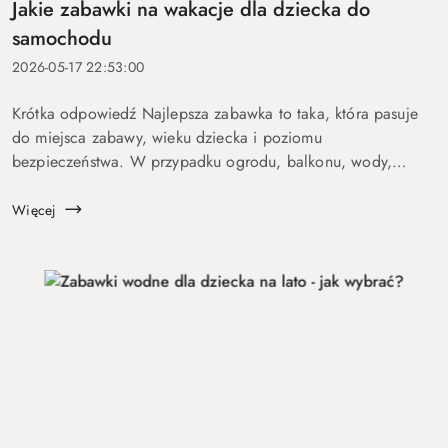
Jakie zabawki na wakacje dla dziecka do
samochodu
2026-05-17 22:53:00
Krótka odpowiedź Najlepsza zabawka to taka, która pasuje
do miejsca zabawy, wieku dziecka i poziomu
bezpieczeństwa. W przypadku ogrodu, balkonu, wody,
podróży lub aktywnych dzieci szczególnie ważne są proste
zasady, trwałość, ł...
Więcej