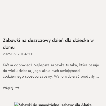
Zabawki na deszczowy dzień dla dziecka w
domu
2026-05-17 11:46:00
Krótka odpowiedź Najlepsza zabawka to taka, która pasuje
do wieku dziecka, jego aktualnych umiejętności i
codziennego sposobu zabawy. Warto wybierać produkty,
które nie tylko przyciągają uwagę na chwilę, ale dają dziecku
możliwość sam...
Więcej