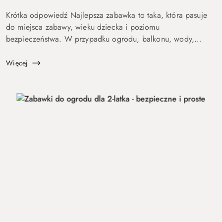
Krótka odpowiedź Najlepsza zabawka to taka, która pasuje
do miejsca zabawy, wieku dziecka i poziomu
bezpieczeństwa. W przypadku ogrodu, balkonu, wody,
podróży lub aktywnych dzieci szczególnie ważne są proste
zasady, trwałość, ł...
Więcej