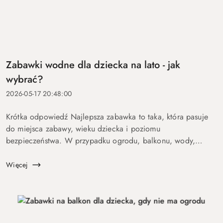
Zabawki wodne dla dziecka na lato - jak
wybrać?
2026-05-17 20:48:00
Krótka odpowiedź Najlepsza zabawka to taka, która pasuje
do miejsca zabawy, wieku dziecka i poziomu
bezpieczeństwa. W przypadku ogrodu, balkonu, wody,
podróży lub aktywnych dzieci szczególnie ważne są proste
zasady, trwałość, ł...
Więcej