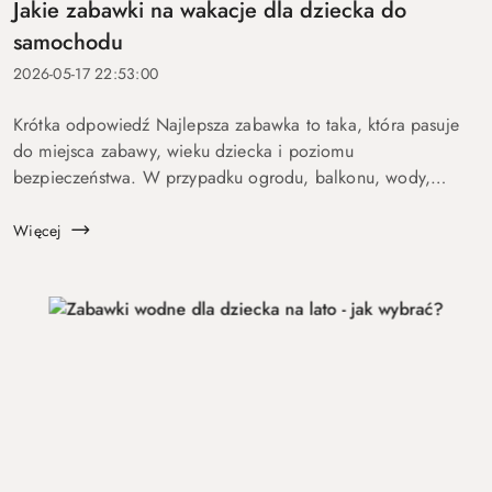
Jakie zabawki na wakacje dla dziecka do
samochodu
2026-05-17 22:53:00
Krótka odpowiedź Najlepsza zabawka to taka, która pasuje
do miejsca zabawy, wieku dziecka i poziomu
bezpieczeństwa. W przypadku ogrodu, balkonu, wody,
podróży lub aktywnych dzieci szczególnie ważne są proste
zasady, trwałość, ł...
Więcej