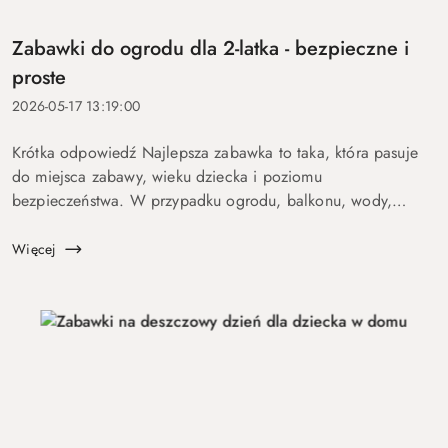
Zabawki do ogrodu dla 2-latka - bezpieczne i
proste
2026-05-17 13:19:00
Krótka odpowiedź Najlepsza zabawka to taka, która pasuje
do miejsca zabawy, wieku dziecka i poziomu
bezpieczeństwa. W przypadku ogrodu, balkonu, wody,
podróży lub aktywnych dzieci szczególnie ważne są proste
zasady, trwałość, ł...
Więcej