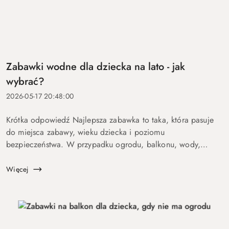
Zabawki wodne dla dziecka na lato - jak
wybrać?
2026-05-17 20:48:00
Krótka odpowiedź Najlepsza zabawka to taka, która pasuje
do miejsca zabawy, wieku dziecka i poziomu
bezpieczeństwa. W przypadku ogrodu, balkonu, wody,
podróży lub aktywnych dzieci szczególnie ważne są proste
zasady, trwałość, ł...
Więcej