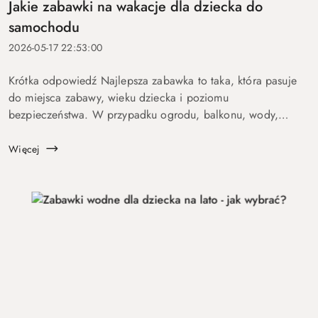
Jakie zabawki na wakacje dla dziecka do
samochodu
2026-05-17 22:53:00
Krótka odpowiedź Najlepsza zabawka to taka, która pasuje
do miejsca zabawy, wieku dziecka i poziomu
bezpieczeństwa. W przypadku ogrodu, balkonu, wody,
podróży lub aktywnych dzieci szczególnie ważne są proste
zasady, trwałość, ł...
Więcej