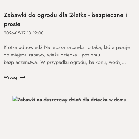
Zabawki do ogrodu dla 2-latka - bezpieczne i
proste
2026-05-17 13:19:00
Krótka odpowiedź Najlepsza zabawka to taka, która pasuje
do miejsca zabawy, wieku dziecka i poziomu
bezpieczeństwa. W przypadku ogrodu, balkonu, wody,
podróży lub aktywnych dzieci szczególnie ważne są proste
zasady, trwałość, ł...
Więcej