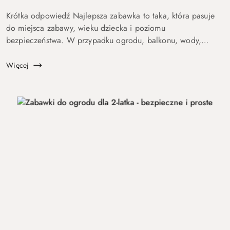
Krótka odpowiedź Najlepsza zabawka to taka, która pasuje
do miejsca zabawy, wieku dziecka i poziomu
bezpieczeństwa. W przypadku ogrodu, balkonu, wody,
podróży lub aktywnych dzieci szczególnie ważne są proste
zasady, trwałość, ł...
Więcej