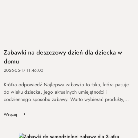
Zabawki na deszczowy dzień dla dziecka w
domu
2026-05-17 11:46:00
Krótka odpowiedź Najlepsza zabawka to taka, która pasuje
do wieku dziecka, jego aktualnych umiejętności i
codziennego sposobu zabawy. Warto wybierać produkty,
które nie tylko przyciągają uwagę na chwilę, ale dają dziecku
możliwość sam...
Więcej