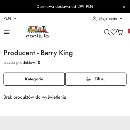
Przejdź do treści głównej
Przejdź do wyszukiwarki
Przejdź do moje konto
Przejdź do menu głównego
Przejdź do stopki
Darmowa dostawa od 299 PLN
PLN
Moje konto
Producent - Barry King
Liczba produktów:
0
Kategorie
Filtruj
Brak produktów do wyświetlenia