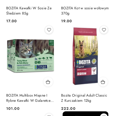
BOZITA Kawałki W Sosie Ze
BOZITA Kot w sosie wołowym
Śledziem 85g
370g
17.00
19.00
Cena:
Cena:
BOZITA Multibox Mięsne I
Bozita Original Adult Classic
Rybne Kawałki W Galaretce
Z Kurczakiem 12kg
(12X85g)
101.00
222.00
Cena:
Cena: