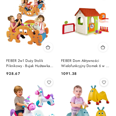
FEBER 2w1 Duży Stolik
FEBER Dom Aktywności
Piknikowy - Bujak Huśtawka
Wielofunkcyjny Domek 6 w 1
Ghost
z Dołączonymi Grami
928.67
1091.38
Cena:
Cena: