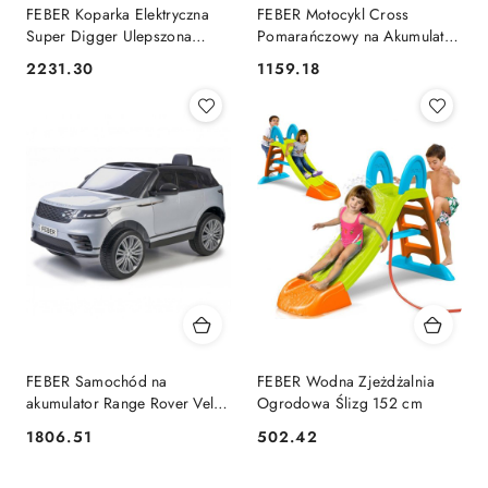
FEBER Koparka Elektryczna
FEBER Motocykl Cross
Super Digger Ulepszona
Pomarańczowy na Akumulator
Bateria LT 12V od 3 lat
6V dla Dzieci
2231.30
1159.18
Cena:
Cena:
FEBER Samochód na
FEBER Wodna Zjeżdżalnia
akumulator Range Rover Velar
Ogrodowa Ślizg 152 cm
6V CE
1806.51
502.42
Cena:
Cena: