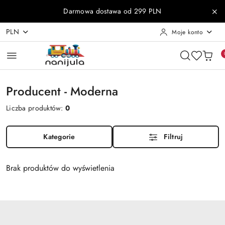
Przejdź do treści głównej
Przejdź do wyszukiwarki
Przejdź do moje konto
Przejdź do menu głównego
Przejdź do stopki
Darmowa dostawa od 299 PLN
PLN
Moje konto
Producent - Moderna
Liczba produktów:
0
Kategorie
Filtruj
Brak produktów do wyświetlenia