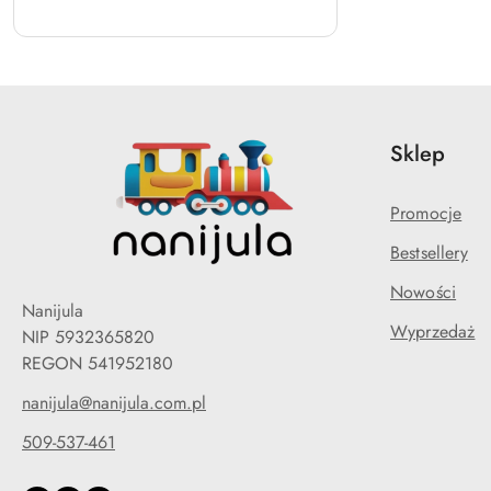
Sklep
Promocje
Bestsellery
Nowości
Nanijula
Wyprzedaż
NIP 5932365820
REGON 541952180
nanijula@nanijula.com.pl
509-537-461