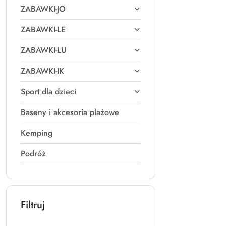
ZABAWKI-JO
ZABAWKI-LE
ZABAWKI-LU
ZABAWKI-IK
Sport dla dzieci
Baseny i akcesoria plażowe
Kemping
Podróż
Filtruj