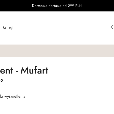
Darmowa dostawa od 299 PLN
ent - Mufart
:
0
o wyświetlenia