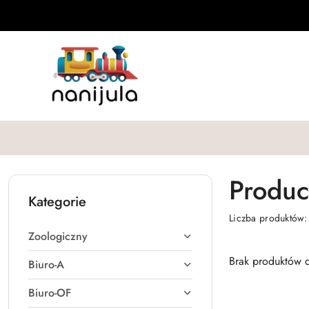
Przejdź do treści głównej
Przejdź do wyszukiwarki
Przejdź do moje konto
Przejdź do menu głównego
Przejdź do stopki
Produc
Kategorie
Liczba produktów
Zoologiczny
Brak produktów d
Biuro-A
Biuro-OF