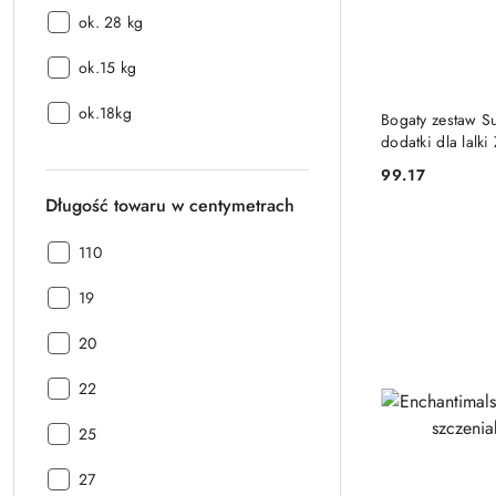
Waga:
ok. 28 kg
Waga:
ok.15 kg
Waga:
ok.18kg
Bogaty zestaw Su
dodatki dla lalk
99.17
Cena:
Długość towaru w centymetrach
Długość
110
towaru
Długość
w
19
towaru
centymetrach:
Długość
w
20
towaru
centymetrach:
Długość
w
22
towaru
centymetrach:
Długość
w
25
towaru
centymetrach:
Długość
w
27