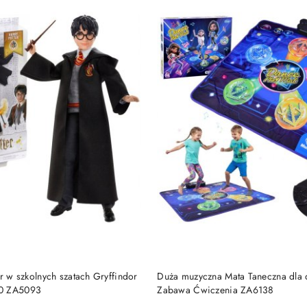
DO KOSZYKA
DO KOSZYKA
er w szkolnych szatach Gryffindor
Duża muzyczna Mata Taneczna dla 
50 ZA5093
Zabawa Ćwiczenia ZA6138