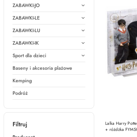
ZABAWKI-JO
ZABAWKI-LE
ZABAWKI-LU
ZABAWKI-IK
Sport dla dzieci
Baseny i akcesoria plażowe
Kemping
Podróż
Filtruj
Lalka Harry Pott
+ różdżka FYM