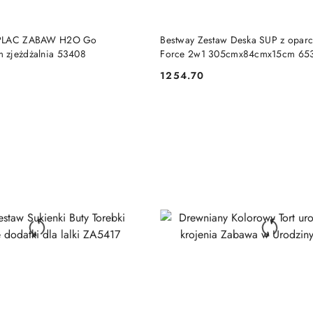
DO KOSZYKA
DO KOSZYKA
 PLAC ZABAW H2O Go
Bestway Zestaw Deska SUP z opar
 zjeżdżalnia 53408
Force 2w1 305cmx84cmx15cm 65
1254.70
Cena: