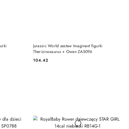
DO KOSZYKA
urki
Jurassic World zestaw Imaginext figurki
Therizinosaurus + Owen ZA5096
104.42
Cena: