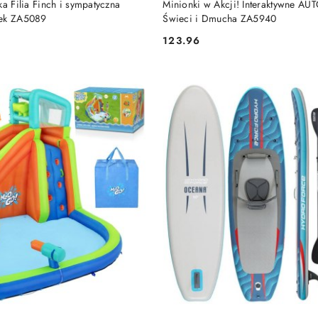
ka Filia Finch i sympatyczna
Minionki w Akcji! Interaktywne AU
zek ZA5089
Świeci i Dmucha ZA5940
123.96
Cena: