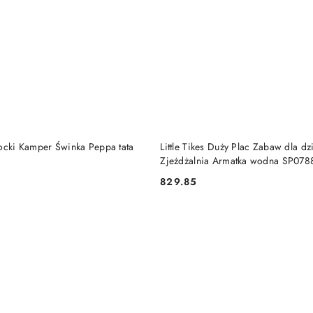
DO KOSZYKA
DO KOSZYKA
locki Kamper Świnka Peppa tata
Little Tikes Duży Plac Zabaw dla dz
Zjeżdżalnia Armatka wodna SP078
829.85
Cena: