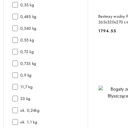
Waga:
0,35 kg
Waga:
Bestway wodny
0,485 kg
365x320x270 cm
Waga:
0,540 kg
1794.55
Cena:
Waga:
0,55 kg
Waga:
0,72 kg
Waga:
0,735 kg
Waga:
0,9 kg
Waga:
11,7 kg
Waga:
23 kg
Waga:
ok. 0,24kg
Waga:
ok. 1,1 kg