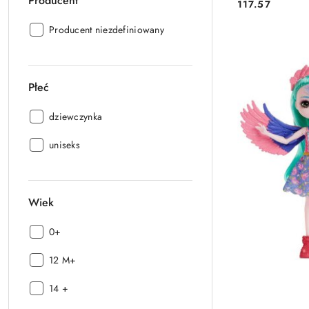
Producent
117.57
Cena:
Producent:
Producent niezdefiniowany
Płeć
Płeć:
dziewczynka
Płeć:
uniseks
Wiek
Wiek:
0+
Wiek:
12 M+
Wiek:
14 +