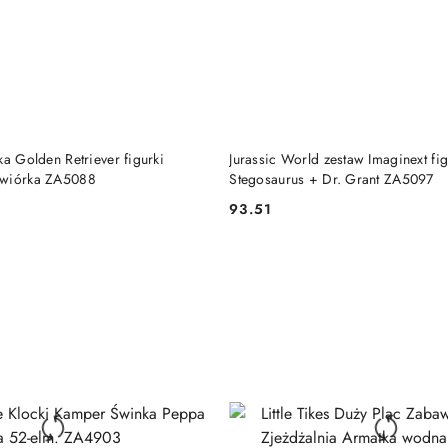
DO KOSZYKA
DO KOSZYKA
ka Golden Retriever figurki
Jurassic World zestaw Imaginext fig
ewiórka ZA5088
Stegosaurus + Dr. Grant ZA5097
93.51
Cena: