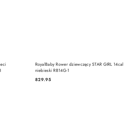
DO KOSZYKA
ieci
RoyalBaby Rower dziewczęcy STAR GIRL 14cal
8
niebieski RB14G-1
829.95
Cena: