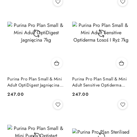
Purina Pro Plan Small & Mini
Purina Pro Plan Small & Mini
Adult OptiDigest Jagnięcina
Adult Sensitive Optiderma
7kg
Łosoś I Ryż 7kg
247.00
247.00
Cena:
Cena: