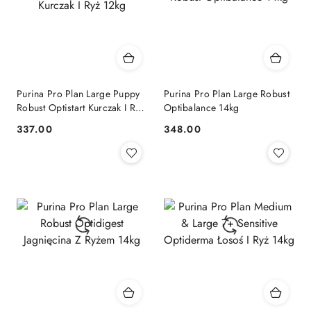
Purina Pro Plan Large Puppy
Purina Pro Plan Large Robust
Robust Optistart Kurczak I Ryż
Optibalance 14kg
12kg
337.00
348.00
Cena:
Cena: