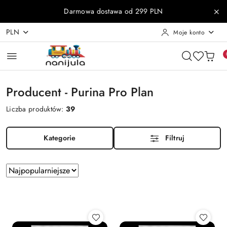
Przejdź do treści głównej
Przejdź do wyszukiwarki
Przejdź do moje konto
Przejdź do menu głównego
Przejdź do stopki
Darmowa dostawa od 299 PLN
PLN
Moje konto
Producent - Purina Pro Plan
Liczba produktów:
39
Kategorie
Filtruj
Zastosowano
Sortuj
według
sortowanie:
Najpopularniejsze.